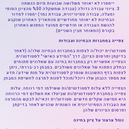
יימסרו לא יאוחר משלושה שבועות מיום הגשתה
ציוני עבודה גדולה (עבודה שמשקלה %50 מהציון הסופי
ומעלה, עבודה סמינריונית, עבודת גמר) ימסרו למדור
הבחינות לא יאוחר מחודשיים מהתאריך האחרון שנקבע
להגשת העבודה או חודשיים ממועד המפגש האחרון
בקורס (המאוחר מבין השניים).
צפייה במחברות הבחינה ועבודות
סטודנט/ית יכול/ה לצפות במחברות הבחינה שלו/ה (לאחר
בדיקתן ופרסום הציון), דרך “המידע האישי” לסטודנט/ית.
הצפייה אפשרית רק במחברות בחינה עם שאלונים פתוחים
ובחלק הפתוח של שאלונים משולבים. במבחן רב-בררתי, ניתן
לצפות בדף התשובות שנסרק לסטודנט/ית על מנת שידע/ תדע
את מספר הנבחן שלו ויוכל/תוכל לפנות למרצה לחשיפת המבחן.
הצפייה ללא עלות לסטודנטים/ות ששילמו דמי רווחה. עלות
צפייה במחברת לסטודנטים/ות שביטלו את תשלום דמי הרווחה
היא חמישה שקלים חדשים. סטודנט/ית זכאי/ת לבקש מהמרצה
את העבודה הסמינריונית או השנתית שהגיש לאחר בדיקתן
ופרסום הציונים שלהן.
נוהל ערעור על ציון בחינה