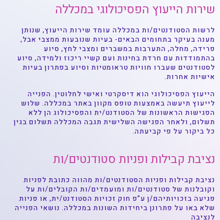
שירות הייעוץ הפסיכולוגי במכללה
לרשות הסטודנטים/ות במכללה עומד שירות הייעוץ, שנותן
מענה בעיקר בתחומים הבאים- בעיות שנובעות ממצבי אבל,
פרידה, מחלה, התערבות במשברים ומצבי לחץ, סיוע
בהתמודדות עם חרדת בחינות ועם קשיי ריכוז ולמידה, סיוע
לסטודנטים שעברו חוויות טראומטיות וסיוע בפתרון בעיות
אישיות אחרות.
הייעוץ הפסיכולוגי הוא דיסקרטי ואישי לחלוטין. הפנייה
לייעוץ תיעשה באמצעות טופס מקוון באתר במכללה. שלוש
הפגישות הראשונות של הסטודנט/ית והפסיכולוג הן ללא
תשלום, ולאחר הפגישה השלישית תגבה המכללה תשלום בגין
כל ביקור על פי קביעתה.
נציבת קבילות ופניות סטודנטים/ות
נציבת קבילות ופניות הסטודנטים/ות מהווה כתובת לפניות
וקובלנות של סטודנטים/ות ומועמדים/ות הקובלים/ות על
פגיעה בזכויותיהם/ן ע”פ חוק זכויות הסטודנט/ית, או פניות
שלא באו על פתרונן ביחידות השונות במכללה. נושאי הפנייה
לנציבה