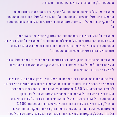
סמסטר ב’, פרסום זה הינו פרסום ראשוני.
מועדי א’ של בחינת סמסטר א’ יתקיימו בארבעת השבועות
הראשונים של חופשת סמסטר א’. מועדי א’ של בחינות סמסטר
ב’ יתקיימו במהלך שישה שבועות ראשונים של חופשת סמסטר
ב’
מועדי ב’ של בחינות הסמסטר הראשון, יתקיימו בארבעת
השבועות הראשונים של תחילת סמסטר ב’. מועדי ב’ של בחינות
הסמסטר השני יתקיימו בתקופת בחינות בת ארבעה שבועות
שתתחיל כחודשיים מסיום סמסטר ב’
מועדים מיוחדים יתקיימו בחודשים נובמבר – דצמבר של שנת
הלימודים ו/או לאחר אישור הועדה לקביעת מעמד ובהתאם
לאילוצי מדור הבחינות
בלוח הבחינות המוגדר כפרסום ראשוני, ניתן לערוך שינויים
בתאריכי הבחינות .סטודנטים/ות המעוניינים/ות בשינוי יידרשו
להציג הסכמה של %80 ממשתתפי הקורס ובהסכמת המרצה.
השינויים ייערכו לא יאוחר מחמישה שבועות לפני סוף
הסמסטר. לאחר מועד זה לוח הבחינות יוגדר כ”לוח בחינות
סופי”, ושינויים בלוח הבחינות יתאפשרו בהסכמת %100
ממשתתפי הקורס ובהסכמת המרצה, וזאת במקרים חריגים
בלבד ככלל, בקשות לשינויים יוגשו עד שלושה שבועות לפני