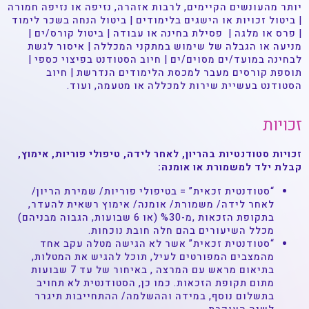
יותר מהעונשים הקיימים, לרבות אזהרה, נזיפה או נזיפה חמורה
| ביטול זכויות או הישגים בלימודים | ביטול הנחה בשכר לימוד
| פרס או מלגה | פסילת בחינה או עבודה | ביטול קורס/ים |
מניעה או הגבלה של שימוש במתקני המכללה | איסור לגשת
לבחינה במועד/ים מסוים/ים | חיוב הסטודנט בפיצוי כספי |
תוספת קורסים מעבר למכסת הלימודים הנדרשת | חיוב
הסטודנט בעשיית שירות למכללה או מטעמה, ועוד.
זכויות
זכויות סטודנטיות בהריון, לאחר לידה, טיפולי פוריות, אימוץ,
קבלת ילד למשמורת או אומנה:
“סטודנטית זכאית” = בטיפולי פוריות/ שמירת הריון/
לאחר לידה/ משמורת/ אומנה/ אימוץ רשאית להעדר,
בתקופת הזכאות ,מ-%30 (או 6 שבועות, הגבוה מבניהם)
מכלל השיעורים בהם חלה חובת נוכחות.
“סטודנטית זכאית” אשר לא הגישה מטלה עקב אחד
מהמצבים המפורטים לעיל, תוכל להגיש את המטלות,
בתיאום מראש עם המרצה , באיחור של עד 7 שבועות
מתום תקופת הזכאות. כמו כן, הסטודנטית לא תחויב
בתשלום נוסף, במידה וההשלמה/ ההתחייבות תיגרר