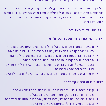
נכללים בתחומי העניין של מחלקת אקדמיה.
על כן- בעקבות כל בעיה במבחן, ליקוי בקורס, פגיעה בסטודנט
וכיוצא בזאת – ניתן לפנות למחלקת אקדמיה במייל, בוואטסאפ
או פיזית במשרדי האגודה, והמחלקה תעשה את המיטב עבור
הסטודנטוית.
עוד מפעילות האגודה:
ייצוג, תמיכה וליווי הסטודנטים/ות:
תמיכה בסטודנטים/ות אל מול הגורמים השונים במוסד-
ראשי מחלקות/ דיקאנים/ סגלי הוראה/ וועדות הוראה.
ייצוג והכנת סטודנטים/ות בוועדות המשמעת ולקראתן.
התערבות במקרים מיוחדים, כמו פגיעה בוטה
בסטודנטים/ות, מעבר על התקנון, מקרי קיצון לא צפויים
כגון סבב לחימה/ קורונה.
שמירה על זכויות סטודנטים/ות המשרתים/ות במילואים.
מרתונים ועזרה אקדמית:
קיום מרתונים/ עזרתונים/ שיעורים פרטניים/ עזרה
אקדמית- טרום תקופת המבחנים ובמהלכה.
ניהול מאגרי סיכומים/ תרגילים/ מבחנים משנים קודמות.
השכרת מילוניות/ מחשבונים/ מחשבים.