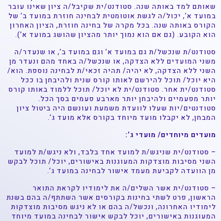
שאותם למד באותה שנה. סטודנט/ית שקיבל/ה ציון שאינו עובר
במועד א’, יכול/ה לגשת אוטומטית לבחינה חוזרת במועד ב’ של
הקורס באותה שנה. בכל מקרה של בחינה חוזרת, הציון האחרון
הוא הקובע. (גם אם הוא נמוך יותר מהציון שהושג במועד א’).
סטודנט/ת שנכשל/ת גם במועד א’ וגם במועד ב’, או שנעדר/ה
משני המועדים ללא הצדקה, או שנכשל/ה באחד מהם ונעדר מן
השני ללא הצדקה, לא יהיה/ תהיה זכאי/ת לבחינה נוספת. הוא/
היא יוכל/ תוכל להירשם לאותו קורס שנית ולהיבחן בו ככל
סטודנט/ית אחר. סטודנט/ית לא יוכל/ תוכל ללמוד באותו קורס
יותר מפעמיים ולהיבחן יותר מארבע פעמים בסך הכל.
סטודנטים/יות שעלו לוועדת משמעת ועונשם היה ביטול ציון
המבחן, לא יקבלו מועד מיוחד בקורס אלא מועד ג’.
מועדים מיוחדים/ מועדי ג’:
– סטודנט/ית שניגש/ת למועד אחד בלבד, ולא ניגש/ת למועד
השני מסיבות מוצדקות המעוגנות באישורים, יוכל/ תוכל לבקש
מן הוועדה לקביעת מעמד אישור לבחינה במועד ג’.
– סטודנט/ית אשר השלים/ה את לימודיו לקראת התואר
הראשון, פרט לשתי בחינות בקורסים אשר השתתף/ה בהם בשנת
לימודיו האחרונה, ונכשל/ה בהם או לא ניגש מסיבות מוצדקות
המעוגנות באישורים, יוכל לבקש אישור לבחינה במועד מיוחד