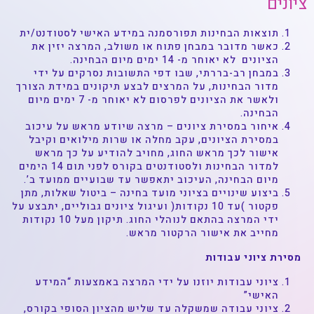
ציונים
תוצאות הבחינות תפורסמנה במידע האישי לסטודנט/ית
כאשר מדובר במבחן פתוח או משולב, המרצה יזין את
הציונים לא יאוחר מ- 14 ימים מיום הבחינה.
במבחן רב-בררתי, שבו דפי התשובות נסרקים על ידי
מדור הבחינות, על המרצים לבצע תיקונים במידת הצורך
ולאשר את הציונים לפרסום לא יאוחר מ- 7 ימים מיום
הבחינה.
איחור במסירת ציונים – מרצה שיודע מראש על עיכוב
במסירת הציונים, עקב מחלה או שרות מילואים וקיבל
אישור לכך מראש החוג, מחויב להודיע על כך מראש
למדור הבחינות ולסטודנטים בקורס לפני תום 14 הימים
מיום הבחינה, העיכוב יתאפשר עד שבועיים ממועד ב’.
ביצוע שינויים בציוני מועד בחינה – ביטול שאלות, מתן
פקטור )עד 10 נקודות( ועיגול ציונים גבוליים, יתבצע על
ידי המרצה בהתאם לנוהלי החוג. תיקון מעל 10 נקודות
מחייב את אישור הרקטור מראש.
מסירת ציוני עבודות
ציוני עבודות יוזנו על ידי המרצה באמצעות “המידע
האישי”
ציוני עבודה שמשקלה עד שליש מהציון הסופי בקורס,