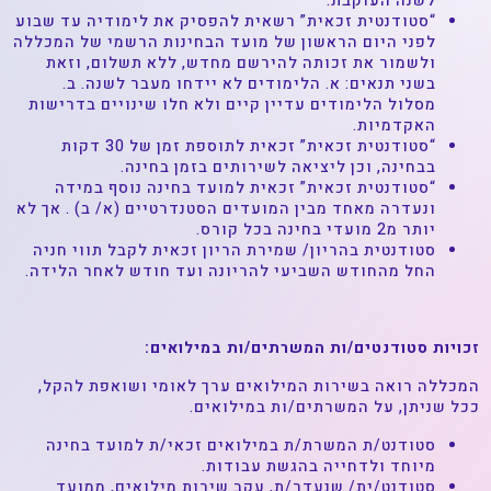
לשנה העוקבת.
“סטודנטית זכאית” רשאית להפסיק את לימודיה עד שבוע
לפני היום הראשון של מועד הבחינות הרשמי של המכללה
ולשמור את זכותה להירשם מחדש, ללא תשלום, וזאת
בשני תנאים: א. הלימודים לא יידחו מעבר לשנה. ב.
מסלול הלימודים עדיין קיים ולא חלו שינויים בדרישות
האקדמיות.
“סטודנטית זכאית” זכאית לתוספת זמן של 30 דקות
בבחינה, וכן ליציאה לשירותים בזמן בחינה.
“סטודנטית זכאית” זכאית למועד בחינה נוסף במידה
ונעדרה מאחד מבין המועדים הסטנדרטיים (א/ ב) . אך לא
יותר מ2 מועדי בחינה בכל קורס.
סטודנטית בהריון/ שמירת הריון זכאית לקבל תווי חניה
החל מהחודש השביעי להריונה ועד חודש לאחר הלידה.
זכויות סטודנטים/ות המשרתים/ות במילואים:
המכללה רואה בשירות המילואים ערך לאומי ושואפת להקל,
ככל שניתן, על המשרתים/ות במילואים.
סטודנט/ת המשרת/ת במילואים זכאי/ת למועד בחינה
מיוחד ולדחייה בהגשת עבודות.
סטודנט/ית/ שנעדר/ת, עקב שירות מילואים, ממועד