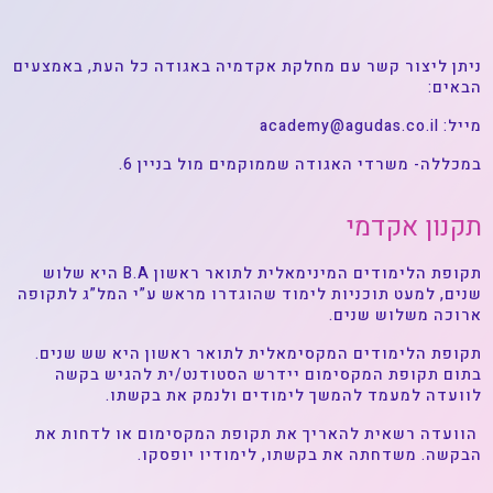
ניתן ליצור קשר עם מחלקת אקדמיה באגודה כל העת, באמצעים
הבאים:
מייל:
academy@agudas.co.il
במכללה- משרדי האגודה שממוקמים מול בניין 6.
תקנון אקדמי
תקופת הלימודים המינימאלית לתואר ראשון B.A היא שלוש
שנים, למעט תוכניות לימוד שהוגדרו מראש ע”י המל”ג לתקופה
ארוכה משלוש שנים.
תקופת הלימודים המקסימאלית לתואר ראשון היא שש שנים.
בתום תקופת המקסימום יידרש הסטודנט/ית להגיש בקשה
לוועדה למעמד להמשך לימודים ולנמק את בקשתו.
הוועדה רשאית להאריך את תקופת המקסימום או לדחות את
הבקשה. משדחתה את בקשתו, לימודיו יופסקו.