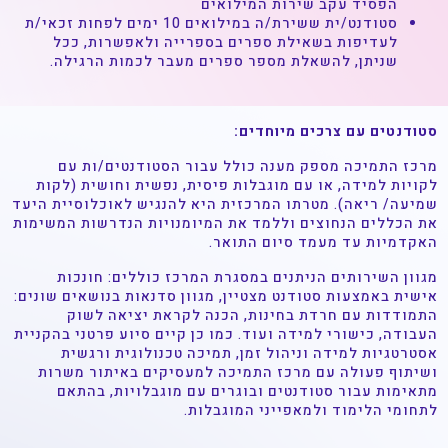
הפסיד עקב שירות המילואים
סטודנט/ית ששירת/ה במילואים 10 ימים לפחות זכאי/ת
לעדיפות בשאילת ספרים בספרייה ולאפשרות, ככל
שניתן, להשאלת מספר ספרים מעבר לכמות הרגילה.
סטודנטים עם צרכים מיוחדים:
מרכז התמיכה מספק מענה כולל עבור הסטודנטים/ות עם
לקויות למידה, או עם מוגבלות פיסית, נפשית וחושית (לקות
שמיעה/ ריאה). מטרתו המרכזית היא להנגיש לאוכלוסיית היעד
את הכללים הנחוצים וללמד את המיומנויות הנדרשות המשימות
האקדמיות עד מעמד סיום התואר.
מגוון השירותים הניתנים במסגרת המרכז כוללים: חונכות
אישית באמצעות סטודנט מצטיין, מגוון סדנאות בנושאים שונים:
התמודדות עם חרדת בחינות, הכנה לקראת יציאה לשוק
העבודה, כישורי למידה ועוד. כמו כן קיים סיוע פרטני בהקניית
אסטרטגיות למידה וניהול זמן, תמיכה טכנולוגית ורגשית
ושיתוף פעולה עם מרכז התמיכה למעסיקים באיתור משרות
מתאימות עבור סטודנטים ובוגרים עם מוגבלויות, בהתאם
לתחומי הלימוד ולמאפייני המוגבלות.