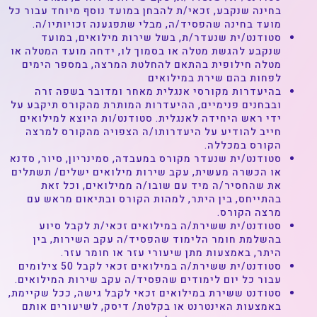
בחינה שנקבע, זכאי/ת להבחן במועד נוסף מיוחד עבור כל
מועד בחינה שהפסיד/ה, מבלי שתפגענה זכויותיו/ה.
סטודנט/ית שנעדר/ת, בשל שירות מילואים, במועד
שנקבע להגשת מטלה או בסמוך לו, ידחה מועד המטלה או
מטלה חילופית בהתאם להחלטת המרצה, במספר הימים
לפחות בהם שירת במילואים
בהיעדרות מקורסי אנגלית מאחר ומדובר בשפה זרה
ובבחנים פנימיים, ההיעדרות המותרת מהקורס תיקבע על
ידי ראש היחידה לאנגלית. סטודנט/ות היוצא למילואים
חייב להודיע על היעדרותו/ה הצפויה מהקורס למרצה
הקורס במכללה.
סטודנט/ית שנעדר מקורס במעבדה, סמינריון, סיור, סדנא
או הכשרה מעשית, עקב שירות מילואים ישלים/ תשתלים
את שהחסיר/ה מיד עם שובו/ה ממילואים, וכל זאת
בהתייחס, בין היתר, למהות הקורס ובתיאום מראש עם
מרצה הקורס.
סטודנט/ית ששירת/ה במילואים זכאי/ת לקבל סיוע
בהשלמת חומר הלימוד שהפסיד/ה עקב השירות, בין
היתר, באמצעות מתן שיעורי עזר או חומר עזר.
סטודנט/ית ששירת/ה במילואים זכאי לקבל 50 צילומים
עבור כל יום לימודים שהפסיד/ה עקב שירות המילואים.
סטודנט ששירת במילואים זכאי לקבל גישה, ככל שקיימת,
באמצעות האינטרנט או בקלטת/ דיסק, לשיעורים אותם