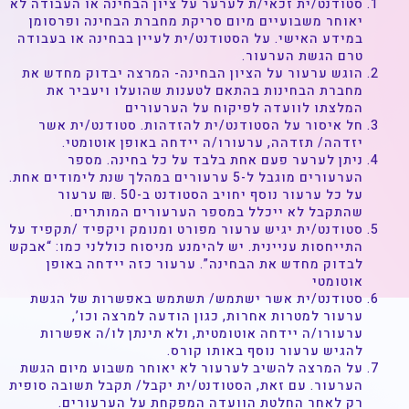
סטודנט/ית זכאי/ת לערער על ציון הבחינה או העבודה לא
יאוחר משבועיים מיום סריקת מחברת הבחינה ופרסומן
במידע האישי. על הסטודנט/ית לעיין בבחינה או בעבודה
טרם הגשת הערעור.
הוגש ערעור על הציון הבחינה- המרצה יבדוק מחדש את
מחברת הבחינות בהתאם לטענות שהועלו ויעביר את
המלצתו לוועדה לפיקוח על הערעורים
חל איסור על הסטודנט/ית להזדהות. סטודנט/ית אשר
יזדהה/ תזדהה, ערעורו/ה יידחה באופן אוטומטי.
ניתן לערער פעם אחת בלבד על כל בחינה. מספר
הערעורים מוגבל ל-5 ערעורים במהלך שנת לימודים אחת.
על כל ערעור נוסף יחויב הסטודנט ב-50 .₪ ערעור
שהתקבל לא ייכלל במספר הערעורים המותרים.
סטודנט/ית יגיש ערעור מפורט ומנומק ויקפיד /תקפיד על
התייחסות עניינית. יש להימנע מניסוח כוללני כמו: “אבקש
לבדוק מחדש את הבחינה”. ערעור כזה יידחה באופן
אוטומטי
סטודנט/ית אשר ישתמש/ תשתמש באפשרות של הגשת
ערעור למטרות אחרות, כגון הודעה למרצה וכו’,
ערעורו/ה יידחה אוטומטית, ולא תינתן לו/ה אפשרות
להגיש ערעור נוסף באותו קורס.
על המרצה להשיב לערעור לא יאוחר משבוע מיום הגשת
הערעור. עם זאת, הסטודנט/ית יקבל/ תקבל תשובה סופית
רק לאחר החלטת הוועדה המפקחת על הערעורים.