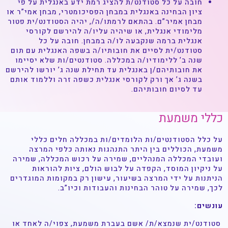
חובה על כל סטודנט/ת להציג רמת ידע באנגלית על פי
ציון הבחינה באנגלית במבחן הפסיכומטרי, מבחן אמי”ר או
מבחן אמיר”ם. בהתאם לרמתו/ה/, יהיה הסטודנט/ית פטור
מלימודי אנגלית, או שיהיה עליו/ה להירשם לקורסי
אנגלית ברמה שנקבעה לו/ה במבחן. חובה על כל
סטודנט/ית לסיים את חובותיו/ה בשפה האנגלית עם תום
שנה ב’ ללימודיו/ה במכללה. סטודנטים/ות שלא יסיימו
את חובותיהם/ן באנגלית עד תחילת שנה ג’ יורשו להירשם
בשנה ג’ אך ורק לקורסי אנגלית כשפה זרה וללמוד אותם
עד לסיום חובותיהם.
כללי משמעת
על כלל הסטודנטים/ות הלומדים/ות במכללה חלים כללי
משמעת, הכוללים בין היתר התנהגות נאותה כלפי המרצה
ועובדי המכללה המנהליים, שמירה על רכוש המכללה, שמירה
על ניקיון המוסד, הקפדה על לבוש הולם, ציות להוראות
הניתנות על ידי המרצה בשיעור, עישון רק במקומות המוגדרים
לכך, שמירה על טוהר הבחינות והעבודות וכיו”ב.
עונשים:
סטודנט/ית שנמצא/ת/ אשם בעברת משמעת, צפוי/ה לאחד או